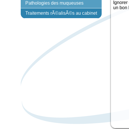
Ignorer
Pathologies des muqueuses
un bon 
Traitements rÃ©alisÃ©s au cabinet