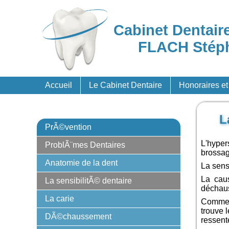
Cabinet Dentair
FLACH Stéph
Accueil
Le Cabinet Dentaire
Honoraires e
L
PrÃ©vention
L'hyper
ProblÃ¨mes Dentaires
brossag
Anatomie de la dent
La sens
La caus
La sensibilitÃ© dentaire
déchau
La carie
Comme l
trouve l
DÃ©chaussement
ressent